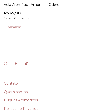
Vela Aromática Amor - La Odore
Ve
R$65,90
R
3
x
de
R$21,97
sem juros
3
x
At
Contato
Quem somos
Buquês Aromáticos
Política de Privacidade